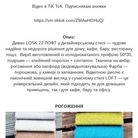
Відео в TiK ToK. Підписникам знижки
https://vm.tiktok.com/ZMAeHGHuQ/
Опис:
Диван LOSK 22 ЛОФТ у дизайнерському стилі — чудове
надійне та недороге рішення для дому, кафе, бару, ресторану
тощо. Виріб виготовлений із холоднокатаного профілю 50*30,
подушки — клейяний поролон + синтапон. Тканина на вибір,
рогоження або оксфорд (водовідштовхувальна) Фарба —
порошкова, у камері із запіканням. Відмітною рисою є
лаконічний зовнішній вигляд у сучасному стилі LOFT — це
універсальний дизайн, який підходить як для домашніх
приміщень, так і для кафе, бару та офісу.
РОГОЖЕННЯ