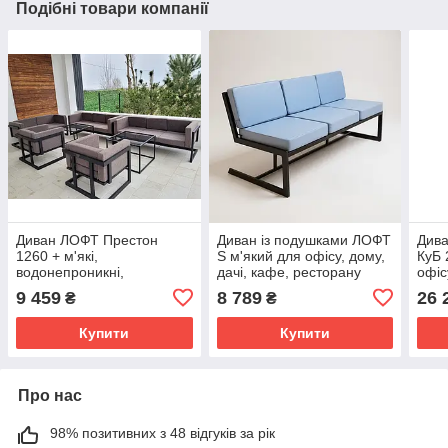
Подібні товари компанії
Диван ЛОФТ Престон
Диван із подушками ЛОФТ
Дива
1260 + м'які,
S м'який для офісу, дому,
КуБ 
водонепроникні,
дачі, кафе, ресторану
офіс
комфортні, з чохлами
9 459
8 789
26 
₴
₴
подушки для офісу, дому,
дачі
Купити
Купити
Про нас
98% позитивних з 48 відгуків за рік