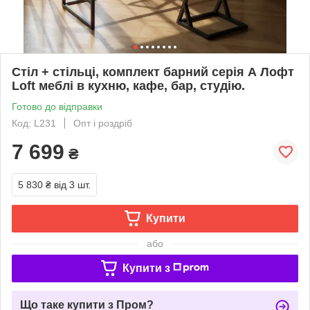
Стiл + стiльцi, комплект барний серiя А Лофт
Loft меблi в кухню, кафе, бар, студiю.
Готово до відправки
Код: L231
Опт і роздріб
7 699
₴
5 830 ₴
від 3 шт.
Купити
або
Купити з
Що таке купити з Пром?