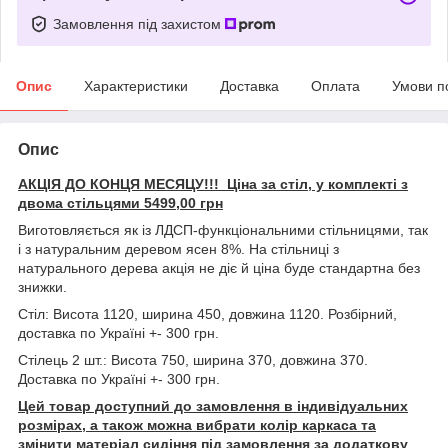
Замовлення під захистом
Опис
Характеристики
Доставка
Оплата
Умови п
Опис
АКЦІЯ ДО КОНЦЯ МЕСЯЦУ!!! Ціна за стіл, у комплекті з
двома стільцями 5499,00 грн
Виготовляється як із ЛДСП-функціональними стільницями, так
і з натуральним деревом ясен 8%. На стільниці з
натурального дерева акція не діє й ціна буде стандартна без
знижки.
Стіл: Висота 1120, ширина 450, довжина 1120. Розбірний,
доставка по Україні +- 300 грн.
Стілець 2 шт.: Висота 750, ширина 370, довжина 370.
Доставка по Україні +- 300 грн.
Цей товар доступний до замовлення в індивідуальних
розмірах, а також можна вибрати колір каркаса та
змінити матеріал сидіння під замовлення за додаткову