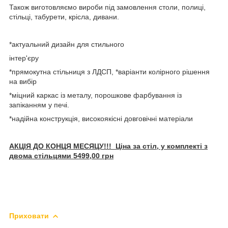
Також виготовляємо вироби під замовлення столи, полиці,
стільці, табурети, крісла, дивани.
*актуальний дизайн для стильного
інтер'єру
*прямокутна стільниця з ЛДСП, *варіанти колірного рішення
на вибір
*міцний каркас із металу, порошкове фарбування із
запіканням у печі.
*надійна конструкція, високоякісні довговічні матеріали
АКЦІЯ ДО КОНЦЯ МЕСЯЦУ!!! Ціна за стіл, у комплекті з
двома стільцями 5499,00 грн
Приховати