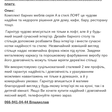
плату.
Опис:
Комплект барних меблів серія А в стилі ЛОФТ це чудове
надійне та недороге рішення для дому, кафе, бару, ресторану
тощо.
Гарнітур чудово вписується не тільки в лофт, але й у будь-
який інший сучасний інтер'єр. Дизайн барного столу та
стільців допоможе розбавити Ваш інтер'єр і внести сучасні
нотки надійності та стилю. Незвичайний зовнішній вигляд
стільця надає незвичайна форма ніжок під кутом. Завдяки
металевому каркасу та порошковому фарбуванню виробу про
його довговічність можуть тільки мріяти дерев'яні стільці.
Ми використовуємо суцільнокатаний сталевий 2 мм профіль,
який гарантує надійність і довговічність з урахуванням
можливих навантажень не тільки в домашніх, а й у
комерційних умовах. Гарнітур впишеться й матиме
благородний вигляд у будь-якому інтер'єрі як на кухні, так і в
дитячій кімнаті. Якщо Ви хочете купити надійний і довговічний
якісний виріб, телефонуйте прямо зараз.
066-941-04-44 Владислав