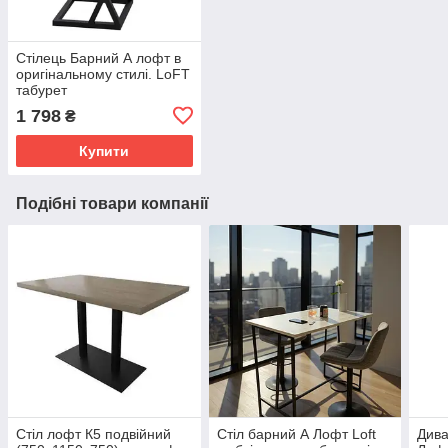
Стілець Барний А лофт в
оригінальному стилі. LoFT
табурет
1 798
₴
Купити
Подібні товари компанії
Стіл лофт К5 подвійний
Стіл барний А Лофт Loft
Дива