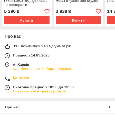
(750х1150х750) для кафе
меблі в кухню або студію
Лофт
та ресторанiв
5 390
3 938
14 
₴
₴
Купити
Купити
Про нас
98% позитивних з 48 відгуків за рік
Працює з 14.05.2025
м. Харків
вул. Нескорених 9, Харків, Україна
Контакти
Сьогодні працює з 10:00 до 19:00
Показати весь графік роботи
Про нас