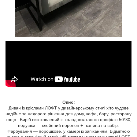
Опис:
Диван із кріслами ЛОФТ у дизайнерському стилі хіто чудове
надійне та недороге рішення для дому, кафе, бару, ресторану
тощо. Виріб виготовлений із холоднокатаного профілю 50*30,
подушки — клейяний поролон + тканина на вибір.
Фарбування — порошкове, у камері із запіканням. Відмітною
рисою є лаконічний зовнішній вигляд у сучасному стилі LOFT