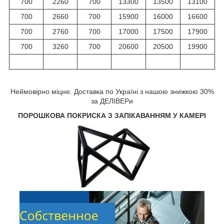
700
2260
700
13300
13500
13100
700
2660
700
15900
16000
16600
700
2760
700
17000
17500
17900
700
3260
700
20600
20500
19900
Неймовірно міцне. Доставка по Україні з нашою знижкою 30%
за ДЕЛІВЕРи
ПОРОШКОВА ПОКРИСКА З ЗАПІКАВАННЯМ У КАМЕРІ