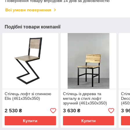
Повернення товару впродовж 14 днів за домовленістю
Всі умови повернення
Подібні товари компанії
Стілець лофт зі спинкою
Стілець із дерева та
Стіл
Elis (461х350х350)
металу в стилі лофт
Deco
зручний (461х350х350)
(450
2 530
3 630
3 9
₴
₴
Купити
Купити