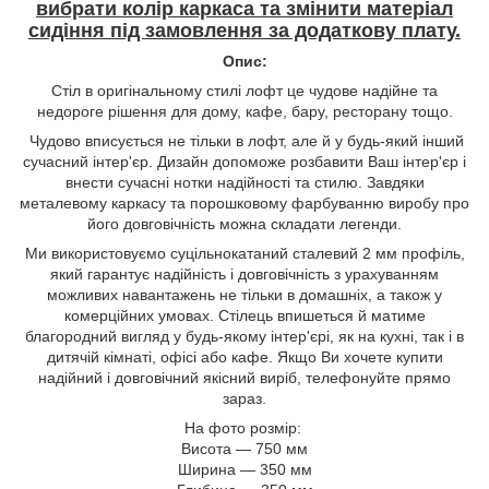
вибрати колір каркаса та змінити матеріал
сидіння під замовлення за додаткову плату.
Опис:
Стіл в оригінальному стилі лофт це чудове надійне та
недороге рішення для дому, кафе, бару, ресторану тощо.
Чудово вписується не тільки в лофт, але й у будь-який інший
сучасний інтер'єр. Дизайн допоможе розбавити Ваш інтер'єр і
внести сучасні нотки надійності та стилю. Завдяки
металевому каркасу та порошковому фарбуванню виробу про
його довговічність можна складати легенди.
Ми використовуємо суцільнокатаний сталевий 2 мм профіль,
який гарантує надійність і довговічність з урахуванням
можливих навантажень не тільки в домашніх, а також у
комерційних умовах. Стілець впишеться й матиме
благородний вигляд у будь-якому інтер'єрі, як на кухні, так і в
дитячій кімнаті, офісі або кафе. Якщо Ви хочете купити
надійний і довговічний якісний виріб, телефонуйте прямо
зараз.
На фото розмір:
Висота — 750 мм
Ширина — 350 мм