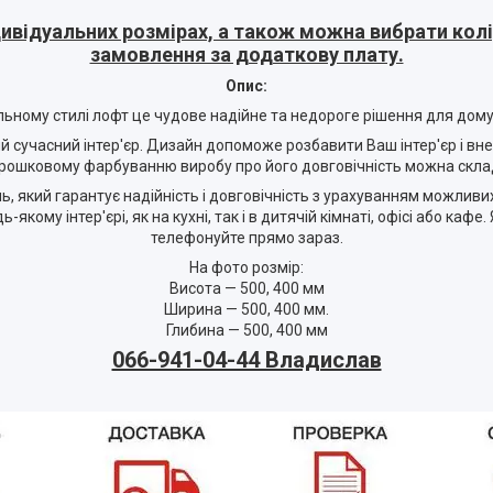
ивідуальних розмірах, а також можна вибрати колір
замовлення за додаткову плату.
Опис:
льному стилі лофт це чудове надійне та недороге рішення для дому,
ий сучасний інтер'єр. Дизайн допоможе розбавити Ваш інтер'єр і вн
орошковому фарбуванню виробу про його довговічність можна скла
 який гарантує надійність і довговічність з урахуванням можливи
кому інтер'єрі, як на кухні, так і в дитячій кімнаті, офісі або кафе.
телефонуйте прямо зараз.
На фото розмір:
Висота — 500, 400 мм
Ширина — 500, 400 мм.
Глибина — 500, 400 мм
066-941-04-44 Владислав