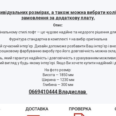
ивідуальних розмірах, а також можна вибрати колір
замовлення за додаткову плату.
Опис:
інальному стилі лофт — це чудове надійне та недороге рішення для
Фурнітура стандартна в комплекті + на вибір оригінальна
ий сучасний інтер'єр. Дизайн допоможе розбавити Ваш інтер'єр і вн
орошковому фарбуванню виробу про його довговічність можна скла
 який гарантує надійність і довговічність з урахуванням можливи
вигляд у будь-якому інтер'єрі. Якщо Ви хочете купити надійний і 
На фото розмір:
Висота — 1850 мм
Ширина — 1230 мм
Глибина — 300 мм
0669410444 Владислав