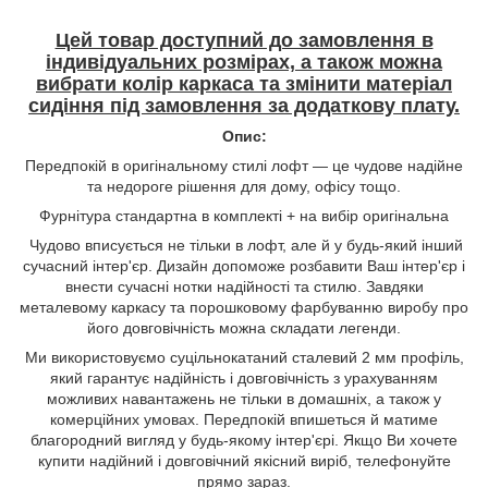
Цей товар доступний до замовлення в
індивідуальних розмірах, а також можна
вибрати колір каркаса та змінити матеріал
сидіння під замовлення за додаткову плату.
Опис:
Передпокій в оригінальному стилі лофт — це чудове надійне
та недороге рішення для дому, офісу тощо.
Фурнітура стандартна в комплекті + на вибір оригінальна
Чудово вписується не тільки в лофт, але й у будь-який інший
сучасний інтер'єр. Дизайн допоможе розбавити Ваш інтер'єр і
внести сучасні нотки надійності та стилю. Завдяки
металевому каркасу та порошковому фарбуванню виробу про
його довговічність можна складати легенди.
Ми використовуємо суцільнокатаний сталевий 2 мм профіль,
який гарантує надійність і довговічність з урахуванням
можливих навантажень не тільки в домашніх, а також у
комерційних умовах. Передпокій впишеться й матиме
благородний вигляд у будь-якому інтер'єрі. Якщо Ви хочете
купити надійний і довговічний якісний виріб, телефонуйте
прямо зараз.