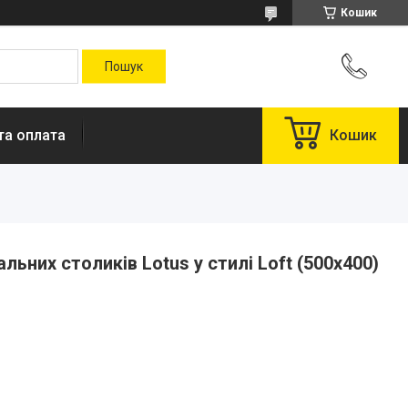
Кошик
та оплата
Кошик
ьних столиків Lotus у стилі Loft (500х400)