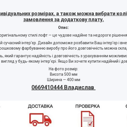
ивідуальних розмірах, а також можна вибрати колір
замовлення за додаткову плату.
Опис:
ригінальному стилі лофт — це чудове надійне та недороге рішення
ий сучасний інтер'єр. Дизайн допоможе розбавити Ваш інтер'єр і вн
орошковому фарбуванню виробу про його довговічність можна скла
 який гарантує надійність і довговічність з урахуванням можливи
гляд у будь-якому інтер'єрі. Якщо Ви хочете купити надійний і до
На фото розмір:
Висота 500 мм
Ширина — 400 мм
0669410444 Владислав